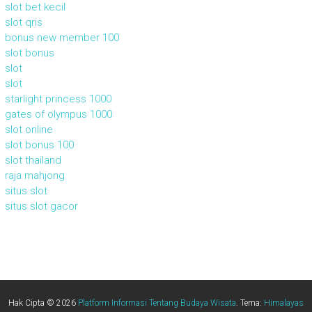
slot bet kecil
slot qris
bonus new member 100
slot bonus
slot
slot
starlight princess 1000
gates of olympus 1000
slot online
slot bonus 100
slot thailand
raja mahjong
situs slot
situs slot gacor
Hak Cipta © 2026
Platform Informasi Tentang Budaya Wisata
. Tema:
Himalayas