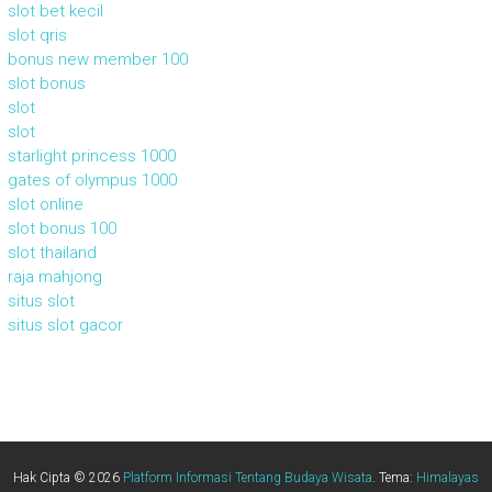
slot bet kecil
slot qris
bonus new member 100
slot bonus
slot
slot
starlight princess 1000
gates of olympus 1000
slot online
slot bonus 100
slot thailand
raja mahjong
situs slot
situs slot gacor
Hak Cipta © 2026
Platform Informasi Tentang Budaya Wisata
. Tema:
Himalayas