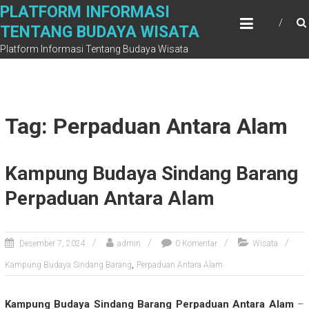
Skip
PLATFORM INFORMASI
to
TENTANG BUDAYA WISATA
content
Platform Informasi Tentang Budaya Wisata
Tag: Perpaduan Antara Alam
Kampung Budaya Sindang Barang
Perpaduan Antara Alam
Desember 7, 2024
admin
0 Komentar
Wisata
,
Kampung Budaya Sindang Barang
Perpaduan Antara Alam
Kampung Budaya Sindang Barang Perpaduan Antara Alam
–