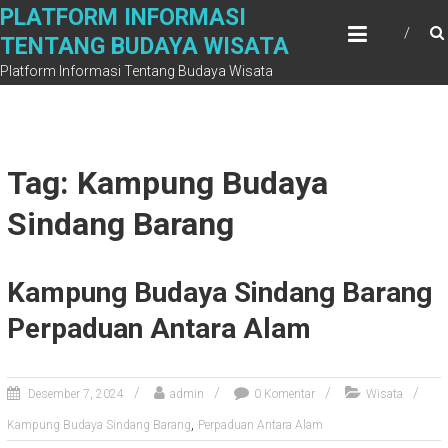
Skip
PLATFORM INFORMASI
to
TENTANG BUDAYA WISATA
content
Platform Informasi Tentang Budaya Wisata
Tag: Kampung Budaya
Sindang Barang
Kampung Budaya Sindang Barang
Perpaduan Antara Alam
Desember 7, 2024
admin
0 Komentar
Wisata
,
Kampung Budaya Sindang Barang
Perpaduan Antara Alam