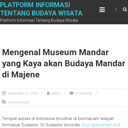
Skip
PLATFORM INFORMASI
to
TENTANG BUDAYA WISATA
content
Platform Informasi Tentang Budaya Wisata
Mengenal Museum Mandar
yang Kaya akan Budaya Mandar
di Majene
September 25, 2024
admin
0 Komentar
Uncategorized
Tempat wisata di Indonesia tersebar di bermacam wilayah
termasuk Sulawesi. Di Sulawesi tersedia
situs spaceman slot