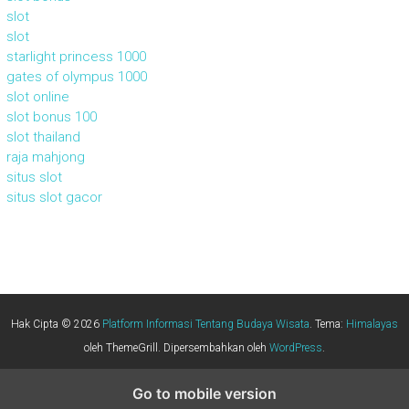
slot
slot
starlight princess 1000
gates of olympus 1000
slot online
slot bonus 100
slot thailand
raja mahjong
situs slot
situs slot gacor
Hak Cipta © 2026
Platform Informasi Tentang Budaya Wisata
. Tema:
Himalayas
oleh ThemeGrill. Dipersembahkan oleh
WordPress
.
Go to mobile version