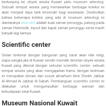
berkunjung ke obyek wisata Kuwait yaitu museum arkeolog.
Sebuah tempat wisata yang menawarkan berbagai koleksi ini
akan menjadi daya tarik tersendiri bagi wisatawan. Disebutkan
bahwa beberapa koleksi yang ada di museum arkeologi ini
diantaranya
situs slot
adalah kuali zaman perunggu, patung pada
zaman Helenistik, tripod dan kapal zaman perunggu serta masih
banyak lagi lainnya.
Scientific center
Selain terkenal dengan bangunan yang sarat akan nilai religi,
siapa sangka jika di Kuwait sendiri memiliki deretan obyek wisata
Kuwait yang dikenal dengan sebutan scientific center. sebuah
tempat wisata yang akan mengajarkan Kamu dengan keilmuan
ini merupakan donasi dari sosok almarhum Amir Sheikh Jabbar
Al Ahmad Al Jabbar Al Sabah. Pembanguan scientific center ini
dilakukan untuk mengumpulkan berbagai warisan dan
kebudayaan lokal Kuwait.
Museum Nasional Kuwait