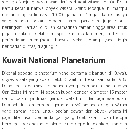
sering dikunjungi wisatawan dari berbagai wilayah dunia. Perlu
Kamu ketahui bahwa obyek wisata Grand Mosque ini mampu
menampung setidaknya 10,000 jamaah. Dengan kapasitasnya
yang sangat besar tersebut, area parkirpun juga dibuat
bertingkat. Bahkan, di bulan Ramadhan, taman hingga area untuk
pejalan kaki di sekitar masjid akan disulap menjadi tempat
peribadatan mengingat banyak sekali orang yang ingin
beribadah di masjid agung ini.
Kuwait National Planetarium
Dikenal sebagai planetarium yang pertama dibangun di Kuwait,
obyek wisata yang ada di teluk Kuwait ini diresmikan pada 1986.
Dilihat dari desainnya, bangunan yang merupakan maha karya
Carl Zeiss ini memiliki sebuah kubah dengan diameter 15 meter
dan di dalamnya dihiasi gambar peta bumi dan juga fase bulan.
Di kubah itu juga terdapat gambaran 550 bintang dengan 52 rasi
yang sangat indah. Untuk bagian bawah dari obyek wisata ini
juga ditemukan pemandangan yang tidak kalah indah berupa
berbagai perlengkapan planetarium seperti teleskop, kompas