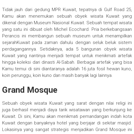
Tidak jauh dari gedung MPR Kuwait, tepatnya di Gulf Road 25,
Kamu akan menemukan sebuah obyek wisata Kuwait yang
dikenal dengan Museum Nasional Kuwait. Sebuah tempat wisata
yang satu ini dibuat oleh Michel Ecochard. Pria berkebangsaan
Perancis ini membangun sebuah museum untuk menampilkan
sejarahKuwait pada zaman dahulu dengan seluk beluk sistem
perdagangannya. Setidaknya, ada 5 bangunan obyek wisata
Kuwait yang nantinya menjadi tempat untuk menikmati artefak
hingga koleksi dari dinasti Al-Sabah. Berbagai artefak yang bisa
Kamu temui di sini diantaranya adalah 16 juta fosil hewan kuno,
koin perunggu, koin kuno dan masih banyak lagi lainnya.
Grand Mosque
Sebuah obyek wisata Kuwait yang sarat dengan nilai religi ini
juga berhasil menjadi daya tarik wisatawan yang berkunjung ke
Kuwait. Di sini, Kamu akan menikmati pemandangan indah kota
Kuwait dengan banyaknya hotel yang berjajar di sekitar masjid.
Lokasinya yang sangat strategis menjadikan Grand Mosque ini