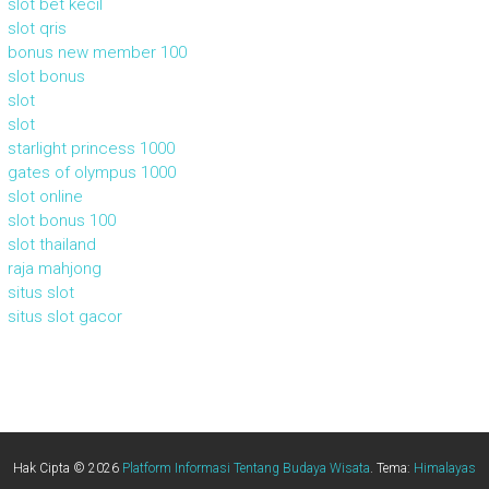
slot bet kecil
slot qris
bonus new member 100
slot bonus
slot
slot
starlight princess 1000
gates of olympus 1000
slot online
slot bonus 100
slot thailand
raja mahjong
situs slot
situs slot gacor
Hak Cipta © 2026
Platform Informasi Tentang Budaya Wisata
. Tema:
Himalayas