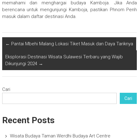
memahami dan menghargai budaya Kamboja. Jika Anda
berencana untuk mengunjungi Kamboja, pastikan Phnom Penh
masuk dalam daftar destinasi Anda.
←
Pantai Mbehi Malang Lokasi Tiket Masuk dan Daya Tariknya
Eksplorasi Destinasi Wisata Sulawesi Terbaru yang Wajib
Dikunjungi 2024
→
Cari
Cari
Recent Posts
Wisata Budaya Taman Werdhi Budaya Art Centre