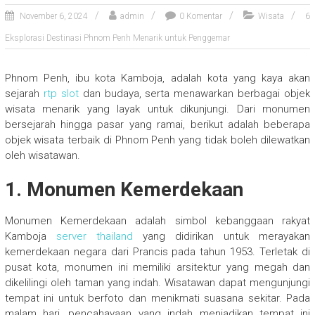
November 6, 2024
admin
0 Komentar
Wisata
6
Eksplorasi Destinasi Phnom Penh Menarik untuk Penggemar
Phnom Penh, ibu kota Kamboja, adalah kota yang kaya akan
sejarah
rtp slot
dan budaya, serta menawarkan berbagai objek
wisata menarik yang layak untuk dikunjungi. Dari monumen
bersejarah hingga pasar yang ramai, berikut adalah beberapa
objek wisata terbaik di Phnom Penh yang tidak boleh dilewatkan
oleh wisatawan.
1. Monumen Kemerdekaan
Monumen Kemerdekaan adalah simbol kebanggaan rakyat
Kamboja
server thailand
yang didirikan untuk merayakan
kemerdekaan negara dari Prancis pada tahun 1953. Terletak di
pusat kota, monumen ini memiliki arsitektur yang megah dan
dikelilingi oleh taman yang indah. Wisatawan dapat mengunjungi
tempat ini untuk berfoto dan menikmati suasana sekitar. Pada
malam hari, pencahayaan yang indah menjadikan tempat ini