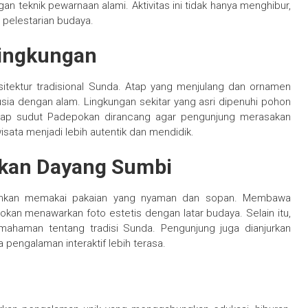
teknik pewarnaan alami. Aktivitas ini tidak hanya menghibur,
pelestarian budaya.
Lingkungan
ektur tradisional Sunda. Atap yang menjulang dan ornamen
sia dengan alam. Lingkungan sekitar yang asri dipenuhi pohon
ap sudut Padepokan dirancang agar pengunjung merasakan
ata menjadi lebih autentik dan mendidik.
kan Dayang Sumbi
arankan memakai pakaian yang nyaman dan sopan. Membawa
kan menawarkan foto estetis dengan latar budaya. Selain itu,
ahaman tentang tradisi Sunda. Pengunjung juga dianjurkan
 pengalaman interaktif lebih terasa.