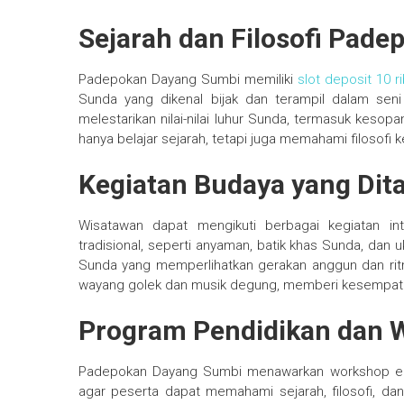
Sejarah dan Filosofi Pade
Padepokan Dayang Sumbi memiliki
slot deposit 10 r
Sunda yang dikenal bijak dan terampil dalam seni 
melestarikan nilai-nilai luhur Sunda, termasuk keso
hanya belajar sejarah, tetapi juga memahami filosofi
Kegiatan Budaya yang Dit
Wisatawan dapat mengikuti berbagai kegiatan int
tradisional, seperti anyaman, batik khas Sunda, dan uki
Sunda yang memperlihatkan gerakan anggun dan ritm
wayang golek dan musik degung, memberi kesempatan
Program Pendidikan dan 
Padepokan Dayang Sumbi menawarkan workshop eduk
agar peserta dapat memahami sejarah, filosofi, dan 