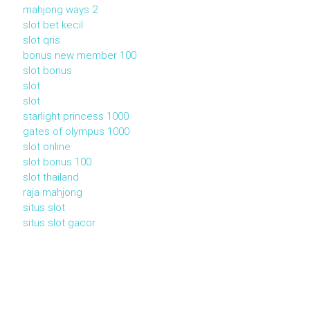
mahjong ways 2
slot bet kecil
slot qris
bonus new member 100
slot bonus
slot
slot
starlight princess 1000
gates of olympus 1000
slot online
slot bonus 100
slot thailand
raja mahjong
situs slot
situs slot gacor