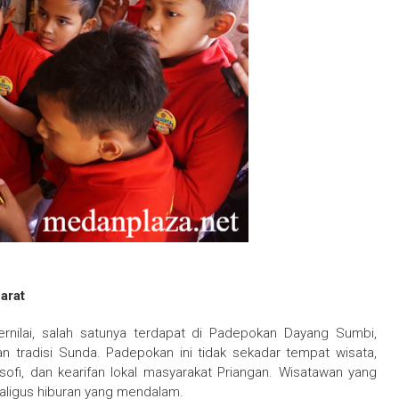
arat
rnilai, salah satunya terdapat di Padepokan Dayang Sumbi,
 tradisi Sunda. Padepokan ini tidak sekadar tempat wisata,
osofi, dan kearifan lokal masyarakat Priangan. Wisatawan yang
aligus hiburan yang mendalam.