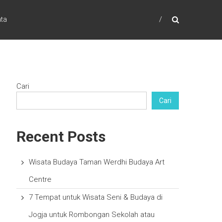
ata
Cari
Cari
Recent Posts
Wisata Budaya Taman Werdhi Budaya Art
Centre
7 Tempat untuk Wisata Seni & Budaya di
Jogja untuk Rombongan Sekolah atau