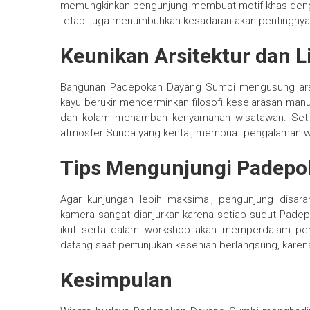
memungkinkan pengunjung membuat motif khas dengan 
tetapi juga menumbuhkan kesadaran akan pentingnya 
Keunikan Arsitektur dan 
Bangunan Padepokan Dayang Sumbi mengusung arsit
kayu berukir mencerminkan filosofi keselarasan manu
dan kolam menambah kenyamanan wisatawan. Seti
atmosfer Sunda yang kental, membuat pengalaman wis
Tips Mengunjungi Padepo
Agar kunjungan lebih maksimal, pengunjung dis
kamera sangat dianjurkan karena setiap sudut Padepo
ikut serta dalam workshop akan memperdalam pem
datang saat pertunjukan kesenian berlangsung, karena
Kesimpulan