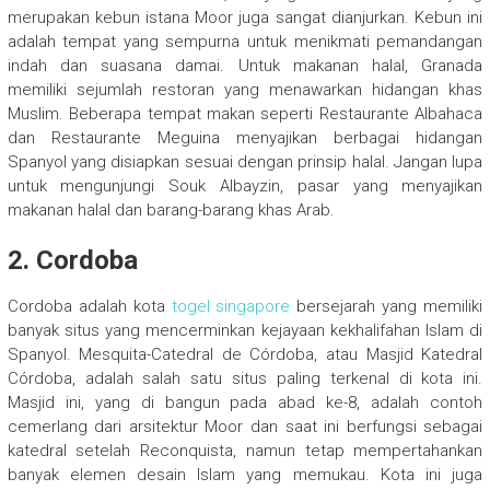
merupakan kebun istana Moor juga sangat dianjurkan. Kebun ini
adalah tempat yang sempurna untuk menikmati pemandangan
indah dan suasana damai. Untuk makanan halal, Granada
memiliki sejumlah restoran yang menawarkan hidangan khas
Muslim. Beberapa tempat makan seperti Restaurante Albahaca
dan Restaurante Meguina menyajikan berbagai hidangan
Spanyol yang disiapkan sesuai dengan prinsip halal. Jangan lupa
untuk mengunjungi Souk Albayzin, pasar yang menyajikan
makanan halal dan barang-barang khas Arab.
2. Cordoba
Cordoba adalah kota
togel singapore
bersejarah yang memiliki
banyak situs yang mencerminkan kejayaan kekhalifahan Islam di
Spanyol. Mesquita-Catedral de Córdoba, atau Masjid Katedral
Córdoba, adalah salah satu situs paling terkenal di kota ini.
Masjid ini, yang di bangun pada abad ke-8, adalah contoh
cemerlang dari arsitektur Moor dan saat ini berfungsi sebagai
katedral setelah Reconquista, namun tetap mempertahankan
banyak elemen desain Islam yang memukau. Kota ini juga