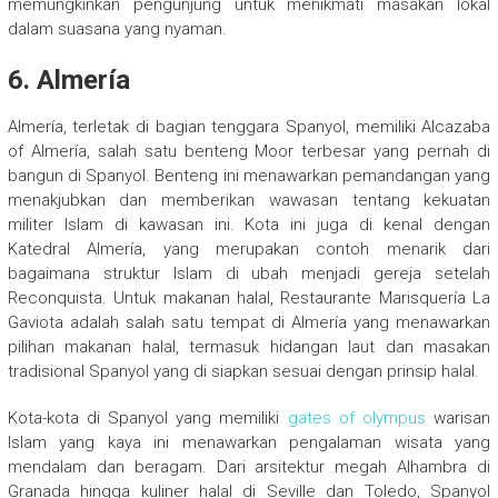
memungkinkan pengunjung untuk menikmati masakan lokal
dalam suasana yang nyaman.
6. Almería
Almería, terletak di bagian tenggara Spanyol, memiliki Alcazaba
of Almería, salah satu benteng Moor terbesar yang pernah di
bangun di Spanyol. Benteng ini menawarkan pemandangan yang
menakjubkan dan memberikan wawasan tentang kekuatan
militer Islam di kawasan ini. Kota ini juga di kenal dengan
Katedral Almería, yang merupakan contoh menarik dari
bagaimana struktur Islam di ubah menjadi gereja setelah
Reconquista. Untuk makanan halal, Restaurante Marisquería La
Gaviota adalah salah satu tempat di Almería yang menawarkan
pilihan makanan halal, termasuk hidangan laut dan masakan
tradisional Spanyol yang di siapkan sesuai dengan prinsip halal.
Kota-kota di Spanyol yang memiliki
gates of olympus
warisan
Islam yang kaya ini menawarkan pengalaman wisata yang
mendalam dan beragam. Dari arsitektur megah Alhambra di
Granada hingga kuliner halal di Seville dan Toledo, Spanyol