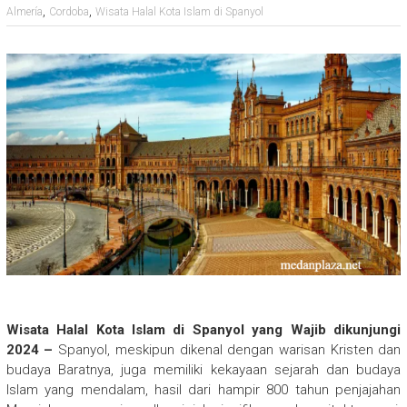
,
,
Almería
Cordoba
Wisata Halal Kota Islam di Spanyol
Wisata Halal Kota Islam di Spanyol yang Wajib dikunjungi
2024 –
Spanyol, meskipun dikenal dengan warisan Kristen dan
budaya Baratnya, juga memiliki kekayaan sejarah dan budaya
Islam yang mendalam, hasil dari hampir 800 tahun penjajahan