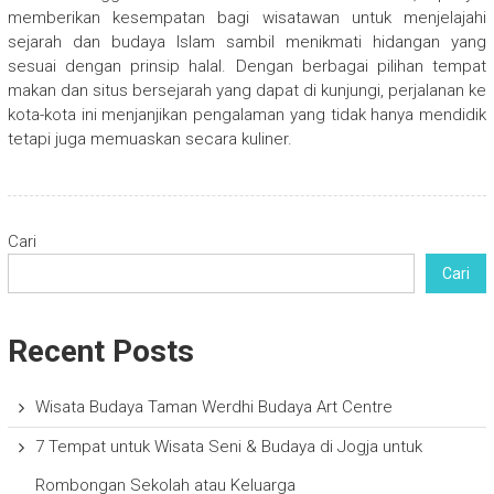
memberikan kesempatan bagi wisatawan untuk menjelajahi
sejarah dan budaya Islam sambil menikmati hidangan yang
sesuai dengan prinsip halal. Dengan berbagai pilihan tempat
makan dan situs bersejarah yang dapat di kunjungi, perjalanan ke
kota-kota ini menjanjikan pengalaman yang tidak hanya mendidik
tetapi juga memuaskan secara kuliner.
Cari
Cari
Recent Posts
Wisata Budaya Taman Werdhi Budaya Art Centre
7 Tempat untuk Wisata Seni & Budaya di Jogja untuk
Rombongan Sekolah atau Keluarga