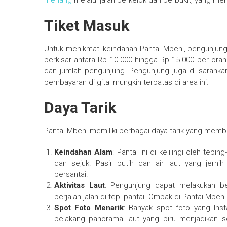
menang
melalui jalan berkelok dan berbukit, yang 
Tiket Masuk
Untuk menikmati keindahan Pantai Mbehi, pengunjung 
berkisar antara Rp 10.000 hingga Rp 15.000 per orang
dan jumlah pengunjung. Pengunjung juga di sarank
pembayaran di gital mungkin terbatas di area ini.
Daya Tarik
Pantai Mbehi memiliki berbagai daya tarik yang membua
Keindahan Alam
: Pantai ini di kelilingi oleh te
dan sejuk. Pasir putih dan air laut yang jern
bersantai.
Aktivitas Laut
: Pengunjung dapat melakukan ber
berjalan-jalan di tepi pantai. Ombak di Pantai Mbe
Spot Foto Menarik
: Banyak spot foto yang Ins
belakang panorama laut yang biru menjadikan s