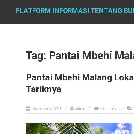
Skip
to
PLATFORM INFORMASI TENTANG BU
content
Tag: Pantai Mbehi Mal
Pantai Mbehi Malang Loka
Tariknya
November 2, 2024
admin
0 Komentar