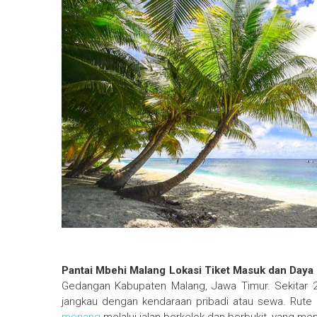
Pantai Mbehi Malang Lokasi Tiket Masuk dan Daya
Gedangan Kabupaten Malang, Jawa Timur. Sekitar 2-3
jangkau dengan kendaraan pribadi atau sewa. Rute 