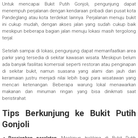
Untuk mencapai Bukit Putih Gonjoli, pengunjung dapat
menempuh perjalanan dengan kendaraan pribadi dari pusat kota
Pandeglang atau kota terdekat lainnya. Perjalanan menuju bukit
ini cukup mudah, dengan akses jalan yang sudah cukup baik
meskipun beberapa bagian jalan menuju lokasi masih tergolong
terjal.
Setelah sampai di lokasi, pengunjung dapat memanfaatkan area
parkir yang tersedia di sekitar kawasan wisata. Meskipun belum
ada banyak fasilitas komersial seperti restoran atau penginapan
di sekitar bukit, namun suasana yang alami dan jauh dari
keramaian justru menjadi nilai lebih bagi para wisatawan yang
mencari ketenangan. Beberapa warung lokal menawarkan
makanan dan minuman ringan yang bisa dinikmati saat
beristirahat.
Tips Berkunjung ke Bukit Putih
Gonjoli