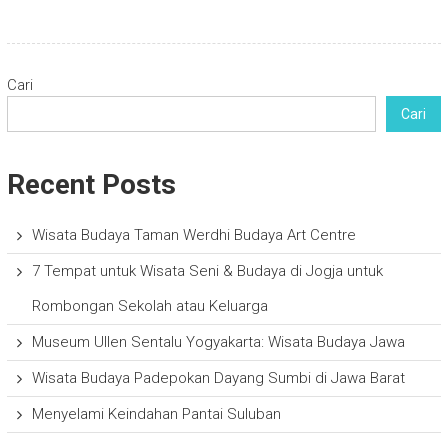
Cari
Cari
Recent Posts
Wisata Budaya Taman Werdhi Budaya Art Centre
7 Tempat untuk Wisata Seni & Budaya di Jogja untuk
Rombongan Sekolah atau Keluarga
Museum Ullen Sentalu Yogyakarta: Wisata Budaya Jawa
Wisata Budaya Padepokan Dayang Sumbi di Jawa Barat
Menyelami Keindahan Pantai Suluban