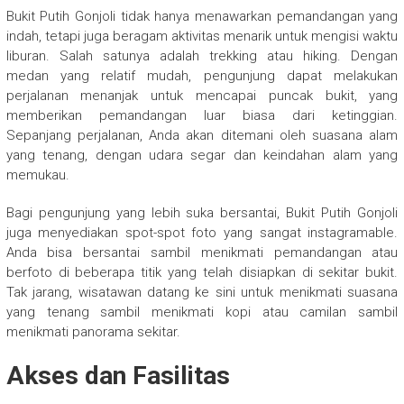
Bukit Putih Gonjoli tidak hanya menawarkan pemandangan yang
indah, tetapi juga beragam aktivitas menarik untuk mengisi waktu
liburan. Salah satunya adalah trekking atau hiking. Dengan
medan yang relatif mudah, pengunjung dapat melakukan
perjalanan menanjak untuk mencapai puncak bukit, yang
memberikan pemandangan luar biasa dari ketinggian.
Sepanjang perjalanan, Anda akan ditemani oleh suasana alam
yang tenang, dengan udara segar dan keindahan alam yang
memukau.
Bagi pengunjung yang lebih suka bersantai, Bukit Putih Gonjoli
juga menyediakan spot-spot foto yang sangat instagramable.
Anda bisa bersantai sambil menikmati pemandangan atau
berfoto di beberapa titik yang telah disiapkan di sekitar bukit.
Tak jarang, wisatawan datang ke sini untuk menikmati suasana
yang tenang sambil menikmati kopi atau camilan sambil
menikmati panorama sekitar.
Akses dan Fasilitas