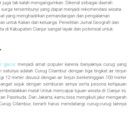
jur juga tak kalah mengangumkan. Dikenal sebagai daerah
uga surga tersembunyi yang dapat menjadi rekomendasi wisata
tempat yang menghadirkan pemandangan dan pengalaman
n untuk Kalian dan keluarga. Penelitian Jurnal Geografi dan
 di Kabupaten Cianjur sangat layak dan potensial untuk
r
er gacor
menjadi amat populer karena banyaknya curug yang
 satunya adalah Curug Citambur dengan tiga tingkat air terjun
gi 12 meter disusul dengan air terjun berketinggian 100 meter
 sangat sejuk dengan semburan airnya serta pesona kehijauan
belalakkan mata! Untuk mencapai tujuan wisata di Cianjur ini,
 Pasirkuda. Dari Jakarta, kamu bisa mengikuti jalur mengarah
urug Citambur, berarti harus mendatangi curug-curug lainnya