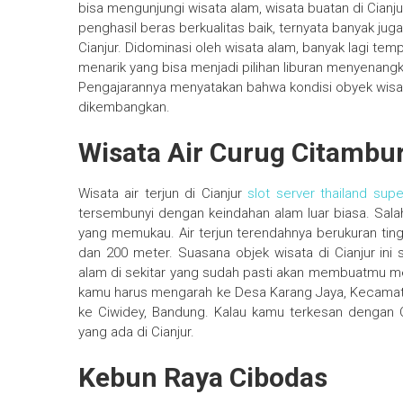
bisa mengunjungi wisata alam, wisata buatan di Cian
penghasil beras berkualitas baik, ternyata banyak j
Cianjur. Didominasi oleh wisata alam, banyak lagi 
menarik yang bisa menjadi pilihan liburan menyenangka
Pengajarannya menyatakan bahwa kondisi obyek wisata
dikembangkan.
Wisata Air Curug Citambu
Wisata air terjun di Cianjur
slot server thailand sup
tersembunyi dengan keindahan alam luar biasa. Salah
yang memukau. Air terjun terendahnya berukuran ting
dan 200 meter. Suasana objek wisata di Cianjur ini
alam di sekitar yang sudah pasti akan membuatmu mem
kamu harus mengarah ke Desa Karang Jaya, Kecamatan
ke Ciwidey, Bandung. Kalau kamu terkesan dengan C
yang ada di Cianjur.
Kebun Raya Cibodas