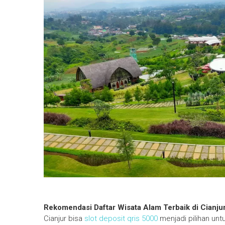
Rekomendasi Daftar Wisata Alam Terbaik di Cianj
Cianjur bisa
slot deposit qris 5000
menjadi pilihan unt