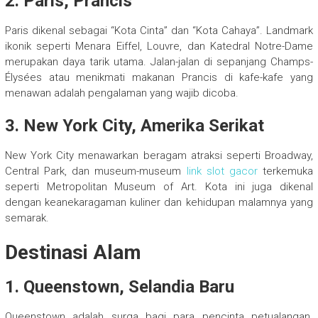
2. Paris, Prancis
Paris dikenal sebagai “Kota Cinta” dan “Kota Cahaya”. Landmark
ikonik seperti Menara Eiffel, Louvre, dan Katedral Notre-Dame
merupakan daya tarik utama. Jalan-jalan di sepanjang Champs-
Élysées atau menikmati makanan Prancis di kafe-kafe yang
menawan adalah pengalaman yang wajib dicoba.
3. New York City, Amerika Serikat
New York City menawarkan beragam atraksi seperti Broadway,
Central Park, dan museum-museum
link slot gacor
terkemuka
seperti Metropolitan Museum of Art. Kota ini juga dikenal
dengan keanekaragaman kuliner dan kehidupan malamnya yang
semarak.
Destinasi Alam
1. Queenstown, Selandia Baru
Queenstown adalah surga bagi para pencinta petualangan.