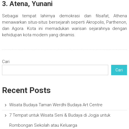
3. Atena, Yunani
Sebagai tempat lahirnya demokrasi dan filsafat, Athena
menawarkan situs-situs bersejarah seperti Akropolis, Parthenon,
dan Agora. Kota ini memadukan warisan sejarahnya dengan
kehidupan kota modern yang dinamis.
Cari
Cari
Recent Posts
Wisata Budaya Taman Werdhi Budaya Art Centre
7 Tempat untuk Wisata Seni & Budaya di Jogja untuk
Rombongan Sekolah atau Keluarga