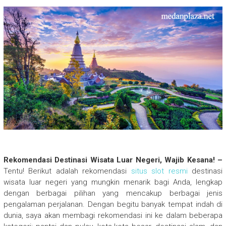
Rekomendasi Destinasi Wisata Luar Negeri, Wajib Kesana! –
Tentu! Berikut adalah rekomendasi
situs slot resmi
destinasi
wisata luar negeri yang mungkin menarik bagi Anda, lengkap
dengan berbagai pilihan yang mencakup berbagai jenis
pengalaman perjalanan. Dengan begitu banyak tempat indah di
dunia, saya akan membagi rekomendasi ini ke dalam beberapa