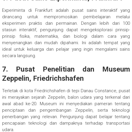
Experiminta di Frankfurt adalah pusat sains interaktif yang
dirancang untuk mempromosikan pembelajaran melalui
eksperimen praktis dan permainan. Dengan lebih dari 100
stasiun interaktif, pengunjung dapat mengeksplorasi prinsip-
prinsip fisika, matematika, dan biologi dalam cara yang
menyenangkan dan mudah dipahami. Ini adalah tempat yang
ideal untuk keluarga dan pelajar yang ingin mengalami sains
secara langsung.
7. Pusat Penelitian dan Museum
Zeppelin, Friedrichshafen
Terletak di kota Friedrichshafen di tepi Danau Constance, pusat
ini merayakan sejarah Zeppelin, balon udara yang terkenal dari
awal abad ke-20. Museum ini menyediakan pameran tentang
penciptaan dan pengembangan Zeppelin, serta teknologi
penerbangan yang relevan. Pengunjung dapat belajar tentang
pencapaian teknologi dan dampaknya terhadap transportasi
udara.