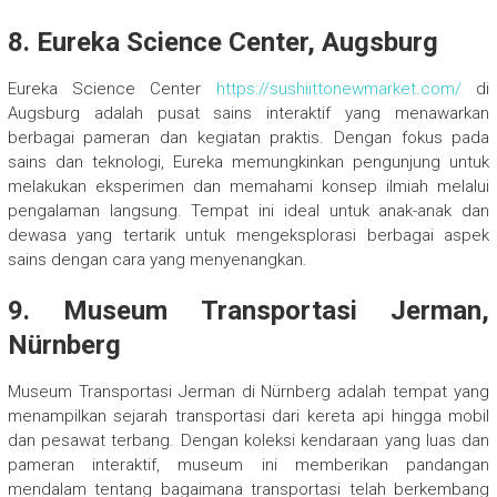
8. Eureka Science Center, Augsburg
Eureka Science Center
https://sushiittonewmarket.com/
di
Augsburg adalah pusat sains interaktif yang menawarkan
berbagai pameran dan kegiatan praktis. Dengan fokus pada
sains dan teknologi, Eureka memungkinkan pengunjung untuk
melakukan eksperimen dan memahami konsep ilmiah melalui
pengalaman langsung. Tempat ini ideal untuk anak-anak dan
dewasa yang tertarik untuk mengeksplorasi berbagai aspek
sains dengan cara yang menyenangkan.
9. Museum Transportasi Jerman,
Nürnberg
Museum Transportasi Jerman di Nürnberg adalah tempat yang
menampilkan sejarah transportasi dari kereta api hingga mobil
dan pesawat terbang. Dengan koleksi kendaraan yang luas dan
pameran interaktif, museum ini memberikan pandangan
mendalam tentang bagaimana transportasi telah berkembang