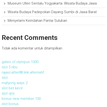
Museum Ullen Sentalu Yogyakarta: Wisata Budaya Jawa
Wisata Budaya Padepokan Dayang Sumbi di Jawa Barat
Menyelami Keindahan Pantai Suluban
Recent Comments
Tidak ada komentar untuk ditampilkan.
gates of olympus 1000
slot 5 ribu
rajascatter88 link alternatif
slot
mahjong ways 2
slot bet kecil
slot qris
bonus new member 100
slot bonus