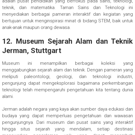
adalah pusat pendidikan yang berfokus pada sains, teknologi,
teknik, dan matematika. Taman Sains dan Teknologi ini
menyediakan berbagai pameran interaktif dan kegiatan yang
bertujuan untuk menginspirasi minat di bidang STEM, baik untuk
anak-anak maupun orang dewasa.
12. Museum Sejarah Alam dan Teknik
Jerman, Stuttgart
Museum ini menampilkan berbagai koleksi yang
menggabungkan sejarah alam dan teknik. Dengan pameran yang
meliputi paleontologi, geologi, dan teknologi industri,
pengunjung dapat mengeksplorasi bagaimana perkembangan
teknologi telah mempengaruhi pengetahuan kita tentang dunia
alami.
Jerman adalah negara yang kaya akan sumber daya edukasi dan
budaya yang dapat memperluas pengetahuan dan wawasan
pengunjungnya. Dari museum dan pusat sains yang interaktif
hingga situs sejarah yang mendalam, setiap destinasi