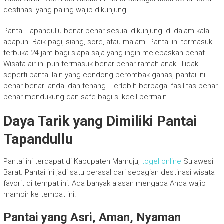
destinasi yang paling wajib dikunjungi.
Pantai Tapandullu benar-benar sesuai dikunjungi di dalam kala
apapun. Baik pagi, siang, sore, atau malam. Pantai ini termasuk
terbuka 24 jam bagi siapa saja yang ingin melepaskan penat.
Wisata air ini pun termasuk benar-benar ramah anak. Tidak
seperti pantai lain yang condong berombak ganas, pantai ini
benar-benar landai dan tenang. Terlebih berbagai fasilitas benar-
benar mendukung dan safe bagi si kecil bermain.
Daya Tarik yang Dimiliki Pantai
Tapandullu
Pantai ini terdapat di Kabupaten Mamuju,
togel online
Sulawesi
Barat. Pantai ini jadi satu berasal dari sebagian destinasi wisata
favorit di tempat ini. Ada banyak alasan mengapa Anda wajib
mampir ke tempat ini.
Pantai yang Asri, Aman, Nyaman