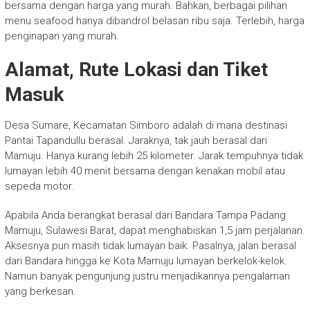
bersama dengan harga yang murah. Bahkan, berbagai pilihan
menu seafood hanya dibandrol belasan ribu saja. Terlebih, harga
penginapan yang murah.
Alamat, Rute Lokasi dan Tiket
Masuk
Desa Sumare, Kecamatan Simboro adalah di mana destinasi
Pantai Tapandullu berasal. Jaraknya, tak jauh berasal dari
Mamuju. Hanya kurang lebih 25 kilometer. Jarak tempuhnya tidak
lumayan lebih 40 menit bersama dengan kenakan mobil atau
sepeda motor.
Apabila Anda berangkat berasal dari Bandara Tampa Padang
Mamuju, Sulawesi Barat, dapat menghabiskan 1,5 jam perjalanan.
Aksesnya pun masih tidak lumayan baik. Pasalnya, jalan berasal
dari Bandara hingga ke Kota Mamuju lumayan berkelok-kelok.
Namun banyak pengunjung justru menjadikannya pengalaman
yang berkesan.