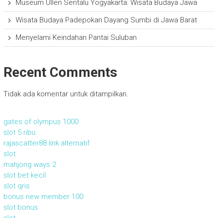
Museum Ullen Sentalu Yogyakarta: Wisata Budaya Jawa
Wisata Budaya Padepokan Dayang Sumbi di Jawa Barat
Menyelami Keindahan Pantai Suluban
Recent Comments
Tidak ada komentar untuk ditampilkan.
gates of olympus 1000
slot 5 ribu
rajascatter88 link alternatif
slot
mahjong ways 2
slot bet kecil
slot qris
bonus new member 100
slot bonus