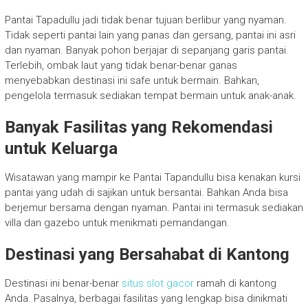
Pantai Tapadullu jadi tidak benar tujuan berlibur yang nyaman.
Tidak seperti pantai lain yang panas dan gersang, pantai ini asri
dan nyaman. Banyak pohon berjajar di sepanjang garis pantai.
Terlebih, ombak laut yang tidak benar-benar ganas
menyebabkan destinasi ini safe untuk bermain. Bahkan,
pengelola termasuk sediakan tempat bermain untuk anak-anak.
Banyak Fasilitas yang Rekomendasi
untuk Keluarga
Wisatawan yang mampir ke Pantai Tapandullu bisa kenakan kursi
pantai yang udah di sajikan untuk bersantai. Bahkan Anda bisa
berjemur bersama dengan nyaman. Pantai ini termasuk sediakan
villa dan gazebo untuk menikmati pemandangan.
Destinasi yang Bersahabat di Kantong
Destinasi ini benar-benar
situs slot gacor
ramah di kantong
Anda. Pasalnya, berbagai fasilitas yang lengkap bisa dinikmati