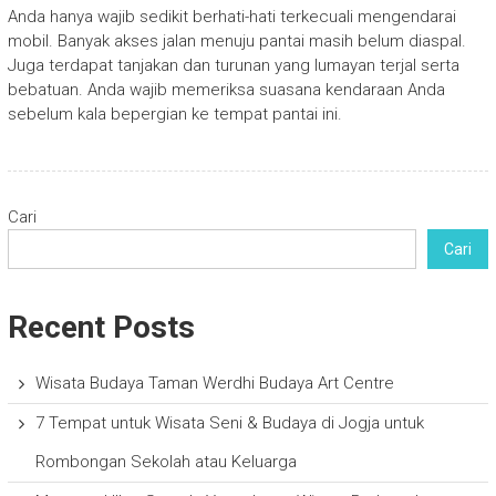
Anda hanya wajib sedikit berhati-hati terkecuali mengendarai
mobil. Banyak akses jalan menuju pantai masih belum diaspal.
Juga terdapat tanjakan dan turunan yang lumayan terjal serta
bebatuan. Anda wajib memeriksa suasana kendaraan Anda
sebelum kala bepergian ke tempat pantai ini.
Cari
Cari
Recent Posts
Wisata Budaya Taman Werdhi Budaya Art Centre
7 Tempat untuk Wisata Seni & Budaya di Jogja untuk
Rombongan Sekolah atau Keluarga