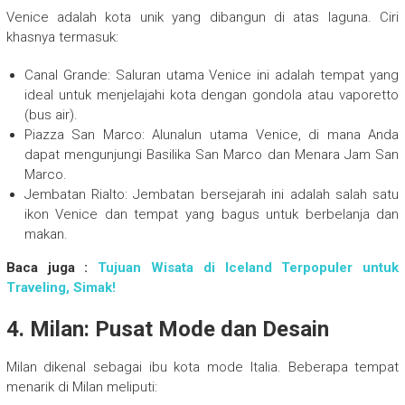
Venice adalah kota unik yang dibangun di atas laguna. Ciri
khasnya termasuk:
Canal Grande: Saluran utama Venice ini adalah tempat yang
ideal untuk menjelajahi kota dengan gondola atau vaporetto
(bus air).
Piazza San Marco: Alunalun utama Venice, di mana Anda
dapat mengunjungi Basilika San Marco dan Menara Jam San
Marco.
Jembatan Rialto: Jembatan bersejarah ini adalah salah satu
ikon Venice dan tempat yang bagus untuk berbelanja dan
makan.
Baca juga :
Tujuan Wisata di Iceland Terpopuler untuk
Traveling, Simak!
4. Milan: Pusat Mode dan Desain
Milan dikenal sebagai ibu kota mode Italia. Beberapa tempat
menarik di Milan meliputi: