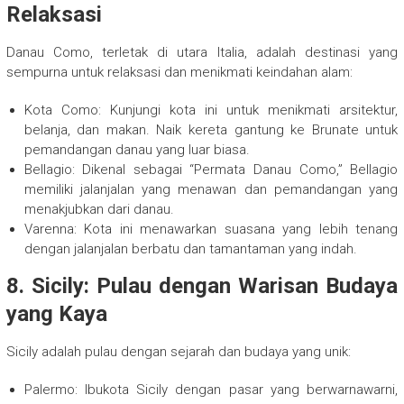
Relaksasi
Danau Como, terletak di utara Italia, adalah destinasi yang
sempurna untuk relaksasi dan menikmati keindahan alam:
Kota Como: Kunjungi kota ini untuk menikmati arsitektur,
belanja, dan makan. Naik kereta gantung ke Brunate untuk
pemandangan danau yang luar biasa.
Bellagio: Dikenal sebagai “Permata Danau Como,” Bellagio
memiliki jalanjalan yang menawan dan pemandangan yang
menakjubkan dari danau.
Varenna: Kota ini menawarkan suasana yang lebih tenang
dengan jalanjalan berbatu dan tamantaman yang indah.
8. Sicily: Pulau dengan Warisan Budaya
yang Kaya
Sicily adalah pulau dengan sejarah dan budaya yang unik:
Palermo: Ibukota Sicily dengan pasar yang berwarnawarni,