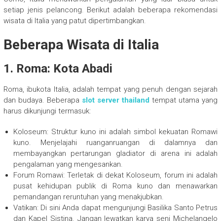
setiap jenis pelancong. Berikut adalah beberapa rekomendasi
wisata di Italia yang patut dipertimbangkan.
Beberapa Wisata di Italia
1. Roma: Kota Abadi
Roma, ibukota Italia, adalah tempat yang penuh dengan sejarah
dan budaya. Beberapa
slot server thailand
tempat utama yang
harus dikunjungi termasuk:
Koloseum: Struktur kuno ini adalah simbol kekuatan Romawi
kuno. Menjelajahi ruanganruangan di dalamnya dan
membayangkan pertarungan gladiator di arena ini adalah
pengalaman yang mengesankan.
Forum Romawi: Terletak di dekat Koloseum, forum ini adalah
pusat kehidupan publik di Roma kuno dan menawarkan
pemandangan reruntuhan yang menakjubkan.
Vatikan: Di sini Anda dapat mengunjungi Basilika Santo Petrus
dan Kapel Sistina. Jangan lewatkan karya seni Michelangelo