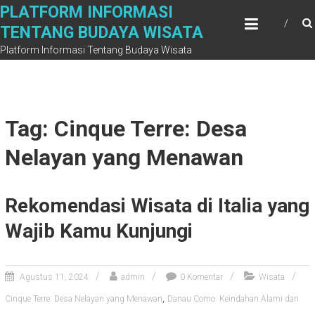
Skip
PLATFORM INFORMASI
to
TENTANG BUDAYA WISATA
content
Platform Informasi Tentang Budaya Wisata
Tag: Cinque Terre: Desa
Nelayan yang Menawan
Rekomendasi Wisata di Italia yang
Wajib Kamu Kunjungi
Agustus 11, 2024
admin
0 Komentar
Wisata
,
Cinque Terre: Desa Nelayan yang Menawan
Danau Como: Keindahan Alami dan