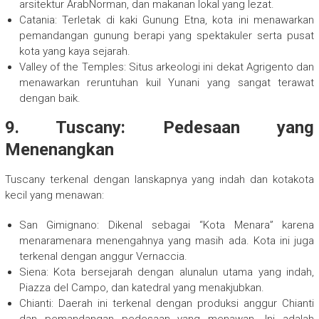
arsitektur ArabNorman, dan makanan lokal yang lezat.
Catania: Terletak di kaki Gunung Etna, kota ini menawarkan
pemandangan gunung berapi yang spektakuler serta pusat
kota yang kaya sejarah.
Valley of the Temples: Situs arkeologi ini dekat Agrigento dan
menawarkan reruntuhan kuil Yunani yang sangat terawat
dengan baik.
9. Tuscany: Pedesaan yang
Menenangkan
Tuscany terkenal dengan lanskapnya yang indah dan kotakota
kecil yang menawan:
San Gimignano: Dikenal sebagai “Kota Menara” karena
menaramenara menengahnya yang masih ada. Kota ini juga
terkenal dengan anggur Vernaccia.
Siena: Kota bersejarah dengan alunalun utama yang indah,
Piazza del Campo, dan katedral yang menakjubkan.
Chianti: Daerah ini terkenal dengan produksi anggur Chianti