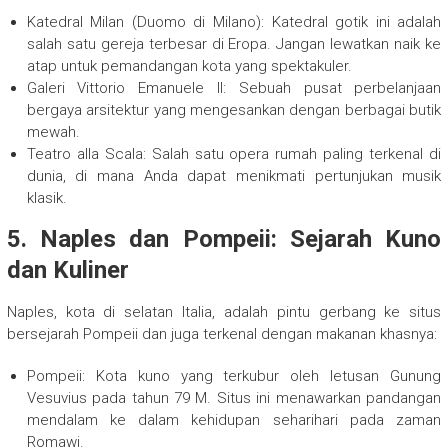
Katedral Milan (Duomo di Milano): Katedral gotik ini adalah
salah satu gereja terbesar di Eropa. Jangan lewatkan naik ke
atap untuk pemandangan kota yang spektakuler.
Galeri Vittorio Emanuele II: Sebuah pusat perbelanjaan
bergaya arsitektur yang mengesankan dengan berbagai butik
mewah.
Teatro alla Scala: Salah satu opera rumah paling terkenal di
dunia, di mana Anda dapat menikmati pertunjukan musik
klasik.
5. Naples dan Pompeii: Sejarah Kuno
dan Kuliner
Naples, kota di selatan Italia, adalah pintu gerbang ke situs
bersejarah Pompeii dan juga terkenal dengan makanan khasnya:
Pompeii: Kota kuno yang terkubur oleh letusan Gunung
Vesuvius pada tahun 79 M. Situs ini menawarkan pandangan
mendalam ke dalam kehidupan seharihari pada zaman
Romawi.