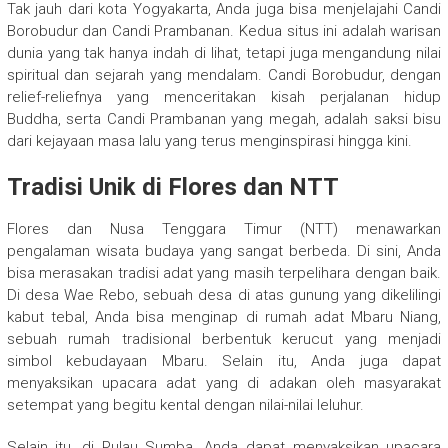
Tak jauh dari kota Yogyakarta, Anda juga bisa menjelajahi Candi
Borobudur dan Candi Prambanan. Kedua situs ini adalah warisan
dunia yang tak hanya indah di lihat, tetapi juga mengandung nilai
spiritual dan sejarah yang mendalam. Candi Borobudur, dengan
relief-reliefnya yang menceritakan kisah perjalanan hidup
Buddha, serta Candi Prambanan yang megah, adalah saksi bisu
dari kejayaan masa lalu yang terus menginspirasi hingga kini.
Tradisi Unik di Flores dan NTT
Flores dan Nusa Tenggara Timur (NTT) menawarkan
pengalaman wisata budaya yang sangat berbeda. Di sini, Anda
bisa merasakan tradisi adat yang masih terpelihara dengan baik.
Di desa Wae Rebo, sebuah desa di atas gunung yang dikelilingi
kabut tebal, Anda bisa menginap di rumah adat Mbaru Niang,
sebuah rumah tradisional berbentuk kerucut yang menjadi
simbol kebudayaan Mbaru. Selain itu, Anda juga dapat
menyaksikan upacara adat yang di adakan oleh masyarakat
setempat yang begitu kental dengan nilai-nilai leluhur.
Selain itu, di Pulau Sumba, Anda dapat menyaksikan upacara