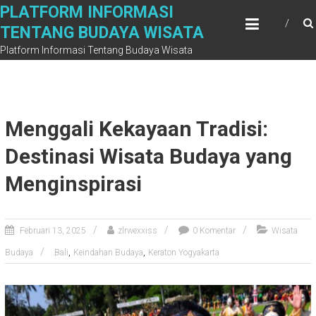
Skip
PLATFORM INFORMASI
to
TENTANG BUDAYA WISATA
content
Platform Informasi Tentang Budaya Wisata
Menggali Kekayaan Tradisi:
Destinasi Wisata Budaya yang
Menginspirasi
Februari 13, 2025
zlrwexxiss
0 Komentar
Wisata
,
,
Budaya
Bali
Keindahan Budaya
Keraton Yogyakarta