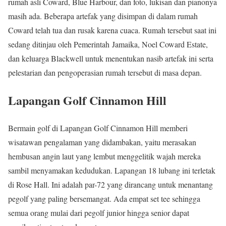
rumah asli Coward, Blue Harbour, dan foto, lukisan dan pianonya
masih ada. Beberapa artefak yang disimpan di dalam rumah
Coward telah tua dan rusak karena cuaca. Rumah tersebut saat ini
sedang ditinjau oleh Pemerintah Jamaika, Noel Coward Estate,
dan keluarga Blackwell untuk menentukan nasib artefak ini serta
pelestarian dan pengoperasian rumah tersebut di masa depan.
Lapangan Golf Cinnamon Hill
Bermain golf di Lapangan Golf Cinnamon Hill memberi
wisatawan pengalaman yang didambakan, yaitu merasakan
hembusan angin laut yang lembut menggelitik wajah mereka
sambil menyamakan kedudukan. Lapangan 18 lubang ini terletak
di Rose Hall. Ini adalah par-72 yang dirancang untuk menantang
pegolf yang paling bersemangat. Ada empat set tee sehingga
semua orang mulai dari pegolf junior hingga senior dapat