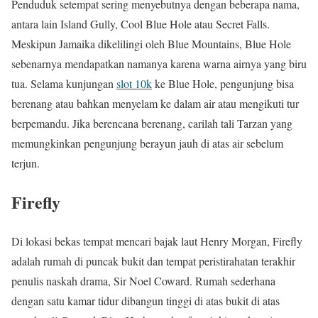
Penduduk setempat sering menyebutnya dengan beberapa nama,
antara lain Island Gully, Cool Blue Hole atau Secret Falls.
Meskipun Jamaika dikelilingi oleh Blue Mountains, Blue Hole
sebenarnya mendapatkan namanya karena warna airnya yang biru
tua. Selama kunjungan
slot 10k
ke Blue Hole, pengunjung bisa
berenang atau bahkan menyelam ke dalam air atau mengikuti tur
berpemandu. Jika berencana berenang, carilah tali Tarzan yang
memungkinkan pengunjung berayun jauh di atas air sebelum
terjun.
Firefly
Di lokasi bekas tempat mencari bajak laut Henry Morgan, Firefly
adalah rumah di puncak bukit dan tempat peristirahatan terakhir
penulis naskah drama, Sir Noel Coward. Rumah sederhana
dengan satu kamar tidur dibangun tinggi di atas bukit di atas