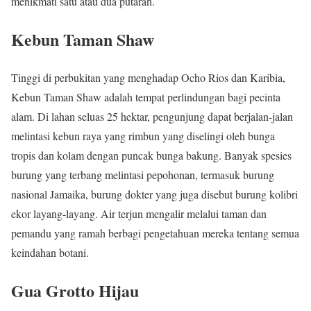
menikmati satu atau dua putaran.
Kebun Taman Shaw
Tinggi di perbukitan yang menghadap Ocho Rios dan Karibia,
Kebun Taman Shaw adalah tempat perlindungan bagi pecinta
alam. Di lahan seluas 25 hektar, pengunjung dapat berjalan-jalan
melintasi kebun raya yang rimbun yang diselingi oleh bunga
tropis dan kolam dengan puncak bunga bakung. Banyak spesies
burung yang terbang melintasi pepohonan, termasuk burung
nasional Jamaika, burung dokter yang juga disebut burung kolibri
ekor layang-layang. Air terjun mengalir melalui taman dan
pemandu yang ramah berbagi pengetahuan mereka tentang semua
keindahan botani.
Gua Grotto Hijau