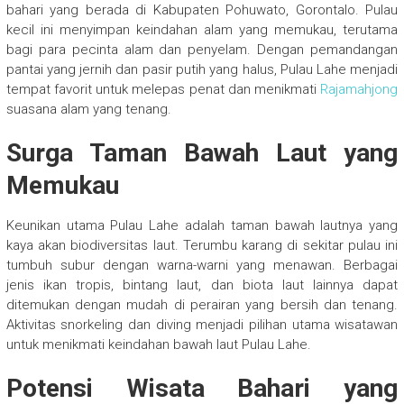
bahari yang berada di Kabupaten Pohuwato, Gorontalo. Pulau
kecil ini menyimpan keindahan alam yang memukau, terutama
bagi para pecinta alam dan penyelam. Dengan pemandangan
pantai yang jernih dan pasir putih yang halus, Pulau Lahe menjadi
tempat favorit untuk melepas penat dan menikmati
Rajamahjong
suasana alam yang tenang.
Surga Taman Bawah Laut yang
Memukau
Keunikan utama Pulau Lahe adalah taman bawah lautnya yang
kaya akan biodiversitas laut. Terumbu karang di sekitar pulau ini
tumbuh subur dengan warna-warni yang menawan. Berbagai
jenis ikan tropis, bintang laut, dan biota laut lainnya dapat
ditemukan dengan mudah di perairan yang bersih dan tenang.
Aktivitas snorkeling dan diving menjadi pilihan utama wisatawan
untuk menikmati keindahan bawah laut Pulau Lahe.
Potensi Wisata Bahari yang