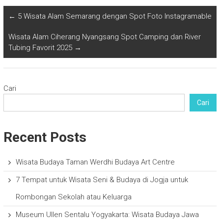
←
5 Wisata Alam Semarang dengan Spot Foto Instagramable
Wisata Alam Ciherang Nyangsang Spot Camping dan River
Tubing Favorit 2025
→
Cari
Cari
Recent Posts
Wisata Budaya Taman Werdhi Budaya Art Centre
7 Tempat untuk Wisata Seni & Budaya di Jogja untuk
Rombongan Sekolah atau Keluarga
Museum Ullen Sentalu Yogyakarta: Wisata Budaya Jawa