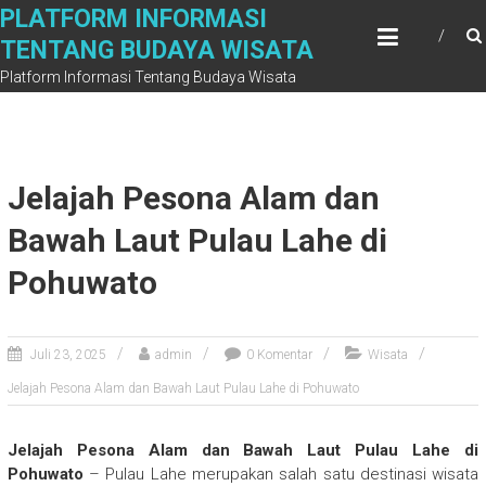
Skip
PLATFORM INFORMASI
to
TENTANG BUDAYA WISATA
content
Platform Informasi Tentang Budaya Wisata
Jelajah Pesona Alam dan
Bawah Laut Pulau Lahe di
Pohuwato
Juli 23, 2025
admin
0 Komentar
Wisata
Jelajah Pesona Alam dan Bawah Laut Pulau Lahe di Pohuwato
Jelajah Pesona Alam dan Bawah Laut Pulau Lahe di
Pohuwato
– Pulau Lahe merupakan salah satu destinasi wisata