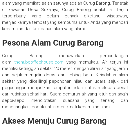
alam yang memikat, salah satunya adalah Curug Barong. Terletak
di kawasan Desa Sukajaya, Curug Barong adalah air terjun
tersembunyi yang belum banyak diketahui wisatawan,
menjadikannya tempat yang sempurna untuk Anda yang mencari
kedamaian dan keindahan alam yang alami.
Pesona Alam Curug Barong
Curug Barong menawarkan pemandangan
alam
thehubcoffeehouse.com
yang memukau. Air terjun ini
memiliki ketinggian sekitar 20 meter, dengan aliran air yang jernih
dan sejuk mengalir deras dari tebing batu. Keindahan alam
sekitar yang dikelilingi pepohonan hijau dan udara sejuk dari
pegunungan menjadikan tempat ini ideal untuk melepas penat
dari rutinitas sehari-hari. Suara gemuruh air yang jatuh dan angin
sepoi-sepoi menciptakan suasana yang tenang dan
menenangkan, cocok untuk menikmati kedamaian alam.
Akses Menuju Curug Barong