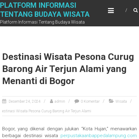
Skip
PLATFORM INFORMASI
to
TENTANG BUDAYA WISATA
content
Platform Informasi Tentang Budaya Wisata
Destinasi Wisata Pesona Curug
Barong Air Terjun Alami yang
Menanti di Bogor
Desember 24, 2024
admin
0 Komentar
Wisata
estinasi Wisata Pesona Curug Barong Air Terjun Alami
Bogor, yang dikenal dengan julukan “Kota Hujan,” menawarkan
berbagai destinasi wisata
perpustakaanbappedalampung.com