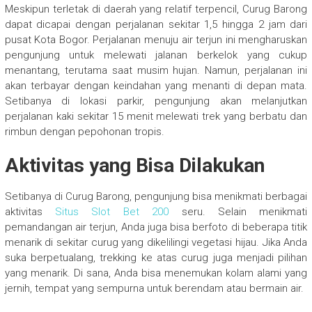
Meskipun terletak di daerah yang relatif terpencil, Curug Barong
dapat dicapai dengan perjalanan sekitar 1,5 hingga 2 jam dari
pusat Kota Bogor. Perjalanan menuju air terjun ini mengharuskan
pengunjung untuk melewati jalanan berkelok yang cukup
menantang, terutama saat musim hujan. Namun, perjalanan ini
akan terbayar dengan keindahan yang menanti di depan mata.
Setibanya di lokasi parkir, pengunjung akan melanjutkan
perjalanan kaki sekitar 15 menit melewati trek yang berbatu dan
rimbun dengan pepohonan tropis.
Aktivitas yang Bisa Dilakukan
Setibanya di Curug Barong, pengunjung bisa menikmati berbagai
aktivitas
Situs Slot Bet 200
seru. Selain menikmati
pemandangan air terjun, Anda juga bisa berfoto di beberapa titik
menarik di sekitar curug yang dikelilingi vegetasi hijau. Jika Anda
suka berpetualang, trekking ke atas curug juga menjadi pilihan
yang menarik. Di sana, Anda bisa menemukan kolam alami yang
jernih, tempat yang sempurna untuk berendam atau bermain air.