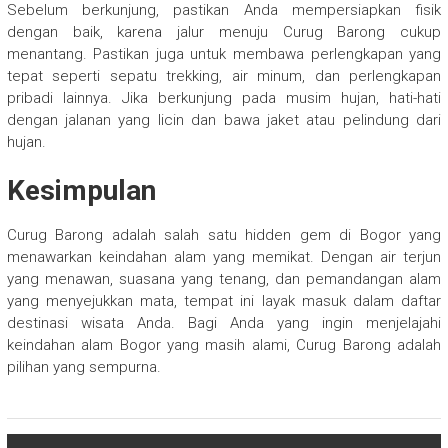
Sebelum berkunjung, pastikan Anda mempersiapkan fisik
dengan baik, karena jalur menuju Curug Barong cukup
menantang. Pastikan juga untuk membawa perlengkapan yang
tepat seperti sepatu trekking, air minum, dan perlengkapan
pribadi lainnya. Jika berkunjung pada musim hujan, hati-hati
dengan jalanan yang licin dan bawa jaket atau pelindung dari
hujan.
Kesimpulan
Curug Barong adalah salah satu hidden gem di Bogor yang
menawarkan keindahan alam yang memikat. Dengan air terjun
yang menawan, suasana yang tenang, dan pemandangan alam
yang menyejukkan mata, tempat ini layak masuk dalam daftar
destinasi wisata Anda. Bagi Anda yang ingin menjelajahi
keindahan alam Bogor yang masih alami, Curug Barong adalah
pilihan yang sempurna.