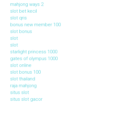
mahjong ways 2
slot bet kecil
slot qris
bonus new member 100
slot bonus
slot
slot
starlight princess 1000
gates of olympus 1000
slot online
slot bonus 100
slot thailand
raja mahjong
situs slot
situs slot gacor