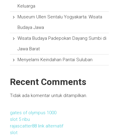
Keluarga
Museum Ullen Sentalu Yogyakarta: Wisata
Budaya Jawa
Wisata Budaya Padepokan Dayang Sumbi di
Jawa Barat
Menyelami Keindahan Pantai Suluban
Recent Comments
Tidak ada komentar untuk ditampilkan.
gates of olympus 1000
slot 5 ribu
rajascatter88 link alternatif
slot