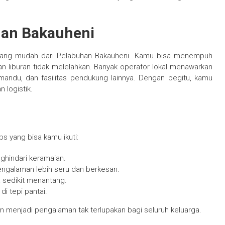
han Bakauheni
 yang mudah dari Pelabuhan Bakauheni. Kamu bisa menempuh
an liburan tidak melelahkan. Banyak operator lokal menawarkan
mandu, dan fasilitas pendukung lainnya. Dengan begitu, kamu
 logistik.
s yang bisa kamu ikuti:
ghindari keramaian.
ngalaman lebih seru dan berkesan.
a sedikit menantang.
di tepi pantai.
an menjadi pengalaman tak terlupakan bagi seluruh keluarga.